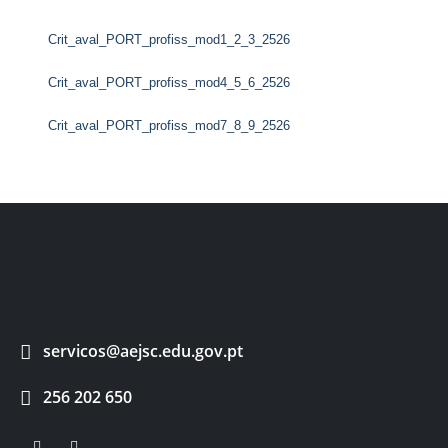
Crit_aval_PORT_profiss_mod1_2_3_2526
Crit_aval_PORT_profiss_mod4_5_6_2526
Crit_aval_PORT_profiss_mod7_8_9_2526
servicos@aejsc.edu.gov.pt
256 202 650