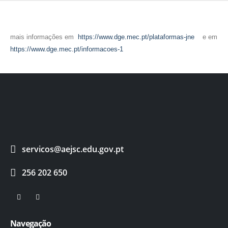
mais informações em
https://www.dge.mec.pt/plataformas-jne
e em
https://www.dge.mec.pt/informacoes-1
servicos@aejsc.edu.gov.pt
256 202 650
Navegação