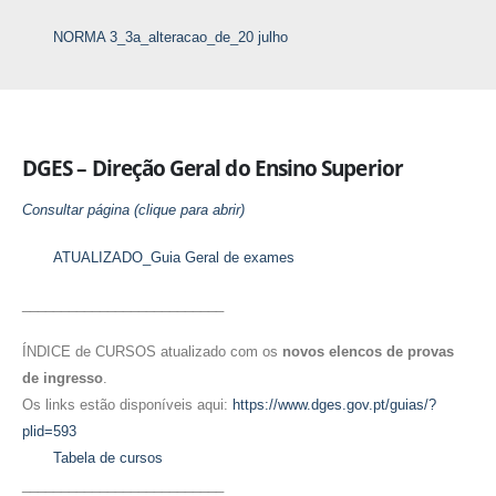
NORMA 3_3a_alteracao_de_20 julho
DGES – Direção Geral do Ensino Superior
Consultar página (clique para abrir)
ATUALIZADO_Guia Geral de exames
__________________________
ÍNDICE de CURSOS atualizado com os
novos elencos
de provas
de ingresso
.
Os links estão disponíveis aqui:
https://www.dges.gov.pt/guias/?
plid=593
Tabela de cursos
__________________________