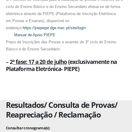
ciclo do Ensino Básico e do Ensino Secundário
efetua-se de forma
eletrónica através da PIEPE (
P
lataforma de
I
nscrição
E
letrónica
em
P
rovas e
E
xames), disponível no
endereço
https://jnepiepe.dge.mec.pt/site/login
Manual de Apoio PIEPE
Prazo de Inscrições das Provas e exames do 3º ciclo do Ensino
Básico e do Ensino Secundário:
–
2
ª fase: 17 a 20 de julho
(exclusivamente na
Plataforma Eletrónica- PIEPE)
Resultados/ Consulta de Provas/
Reapreciação / Reclamação
Consultar cronograma(s):