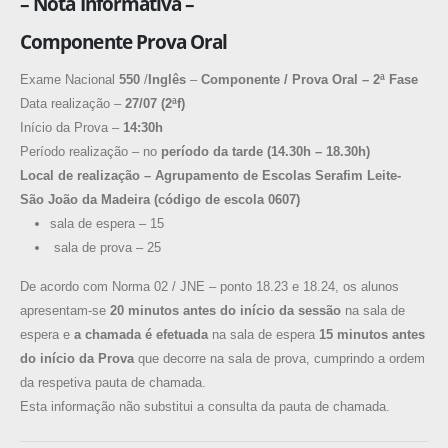
– Nota Informativa –
Componente Prova Oral
Exame Nacional
550
/
Inglês
–
Componente / Prova Oral – 2ª Fase
Data realização –
27/07 (2ªf)
Início da Prova –
14:30h
Período realização – no
período da tarde (14.30h – 18.30h)
Local de realização – Agrupamento de Escolas Serafim Leite-
São João da Madeira (código de escola 0607)
sala de espera – 15
sala de prova – 25
De acordo com Norma 02 / JNE – ponto 18.23 e 18.24, os alunos
apresentam-se
20 minutos antes do início da sessão
na sala de
espera e
a chamada é efetuada
na sala de espera
15 minutos antes
do início da Prova
que decorre na sala de prova, cumprindo a ordem
da respetiva pauta de chamada.
Esta informação não substitui a consulta da pauta de chamada.