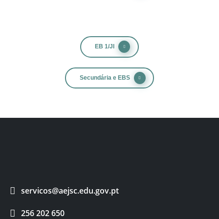
EB 1/JI
Secundária e EBS
servicos@aejsc.edu.gov.pt
256 202 650