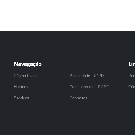
Navegação
Li
Página Inicial
Privacidade -RGPD
Por
Horários
Transparência - RGPC
Câm
Serviços
Contactos