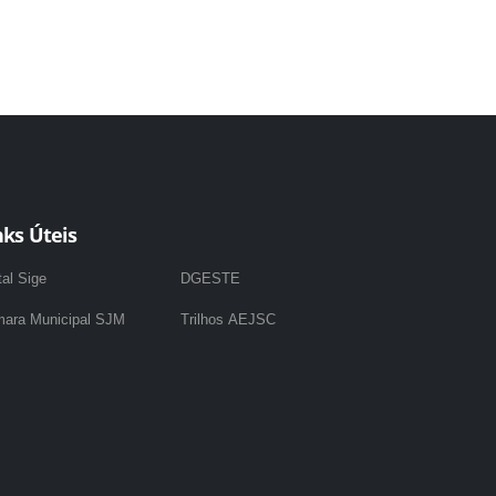
nks Úteis
tal Sige
DGESTE
ara Municipal SJM
Trilhos AEJSC