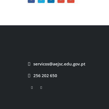
servicos@aejsc.edu.gov.pt
256 202 650